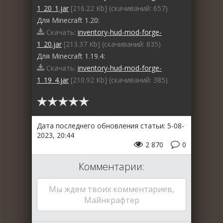
1_20_1.jar
[216.22 Kb] (cкачиваний: 657)
Для Minecraft 1.20:
Скачать:
inventory-hud-mod-forge-
1_20.jar
[213.37 Kb] (cкачиваний: 835)
Для Minecraft 1.19.4:
Скачать:
inventory-hud-mod-forge-
1_19_4.jar
[210.92 Kb] (cкачиваний: 385)
Дата последнего обновления статьи: 5-08-
2023, 20:44
2 870
0
Комментарии:
Мы ждем твоих комментариев,
Майнкрафтер