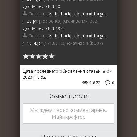
Для Minecraft 1.20:
Скачать:
useful-backpacks-mod-forge-
1_20.jar
[155.38 Kb] (cкачиваний: 373)
Для Minecraft 1.19.4:
Скачать:
useful-backpacks-mod-forge-
1_19_4.jar
[171.89 Kb] (cкачиваний: 307)
Дата последнего обновления статьи: 8-07-
2023, 10:52
1 872
0
Комментарии:
Мы ждем твоих комментариев,
Майнкрафтер