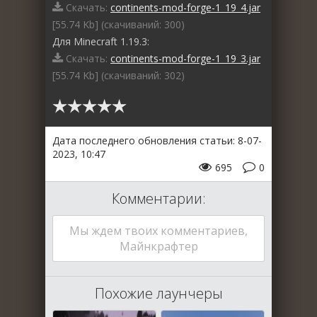
Скачать:
continents-mod-forge-1_19_4.jar
[55.74 Kb] (cкачиваний: 300)
Для Minecraft 1.19.3:
Скачать:
continents-mod-forge-1_19_3.jar
[55.74 Kb] (cкачиваний: 302)
Дата последнего обновления статьи: 8-07-
2023, 10:47
695
0
Комментарии:
Мы ждем твоих комментариев,
Майнкрафтер
Похожие лаунчеры