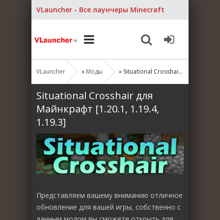
VLauncher - Все лаунчеры Minecraft
VLauncher
»
Моды
» Situational Crosshair для Майнкрафт [1.20.1, 1.19.4, 1.19.3]
Situational Crosshair для
Майнкрафт [1.20.1, 1.19.4,
1.19.3]
Представляем вашему вниманию отличное
обновление для вашей игры, собственно с
данным модом вы сможете открыть для