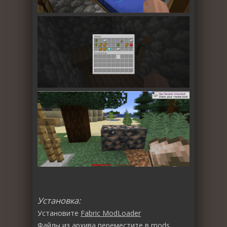
Установка:
Установите
Fabric ModLoader
Файлы из архива переместите в
mods