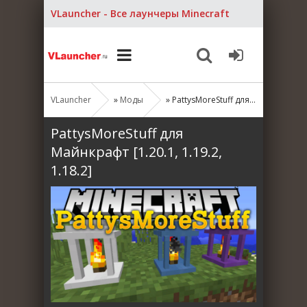
VLauncher - Все лаунчеры Minecraft
VLauncher
»
Моды
» PattysMoreStuff для Майнкрафт [1.20.1, 1.19.2, 1.18.2]
PattysMoreStuff для
Майнкрафт [1.20.1, 1.19.2,
1.18.2]