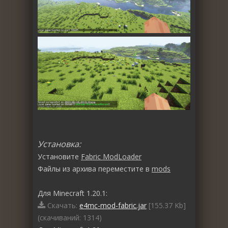
Установка:
Установите
Fabric ModLoader
Файлы из архива переместите в
mods
Для Minecraft 1.20.1:
Скачать:
e4mc-mod-fabric.jar
[155.37 Kb]
(cкачиваний: 1314)