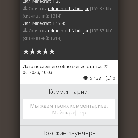
Для Minecraft 1.20:
Скачать:
e4mc-mod-fabric.jar
[155.37 Kb]
(cкачиваний: 1314)
Для Minecraft 1.19.4:
Скачать:
e4mc-mod-fabric.jar
[155.37 Kb]
(cкачиваний: 1314)
Дата последнего обновления статьи: 22-
06-2023, 10:03
5 138
0
Комментарии:
Мы ждем твоих комментариев,
Майнкрафтер
Похожие лаунчеры