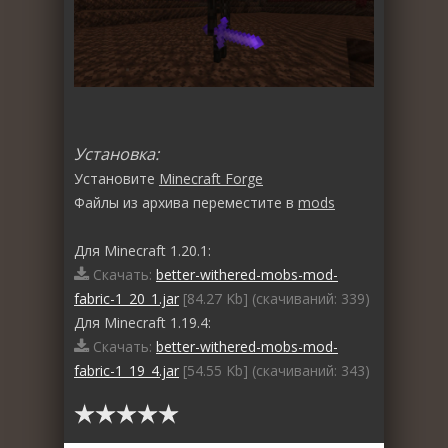
Установка:
Установите
Minecraft Forge
Файлы из архива переместите в
mods
Для Minecraft 1.20.1:
Скачать:
better-withered-mobs-mod-
fabric-1_20_1.jar
[84.27 Kb] (cкачиваний: 339)
Для Minecraft 1.19.4:
Скачать:
better-withered-mobs-mod-
fabric-1_19_4.jar
[54.55 Kb] (cкачиваний: 343)