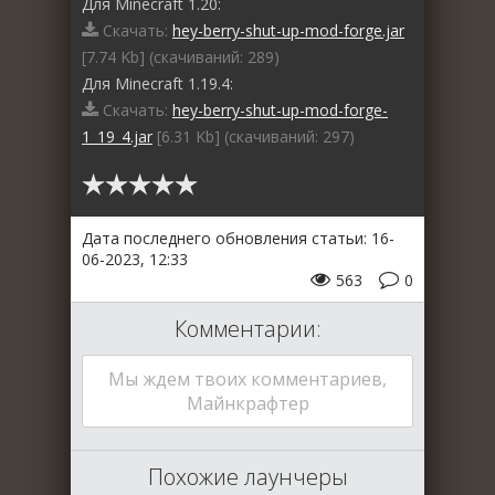
Для Minecraft 1.20:
Скачать:
hey-berry-shut-up-mod-forge.jar
[7.74 Kb] (cкачиваний: 289)
Для Minecraft 1.19.4:
Скачать:
hey-berry-shut-up-mod-forge-
1_19_4.jar
[6.31 Kb] (cкачиваний: 297)
Дата последнего обновления статьи: 16-
06-2023, 12:33
563
0
Комментарии:
Мы ждем твоих комментариев,
Майнкрафтер
Похожие лаунчеры