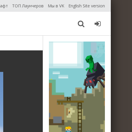
рафт
ТОП Лаунчеров
Мы в VK
English Site version