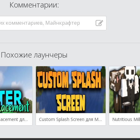
Комментарии:
их комментариев, Майнкрафтер
Похожие лаунчеры
Better Beacon Placement для Майнкрафт [1.20.1, 1.20, 1.19.4]
Custom Splash Screen для Майнкрафт [1.19.2, 1.17.1, 1.16.5]