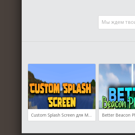
Мы ждем тво
Custom Splash Screen для Майнкрафт [1.20.1, 1.20, 1.19.4]