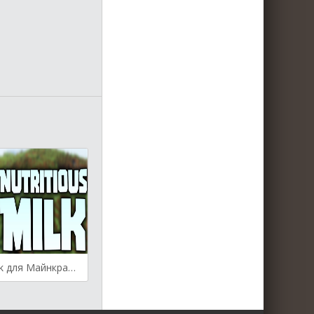
Nutritious Milk для Майнкрафт [1.19.3, 1.19.2, 1.19.1]