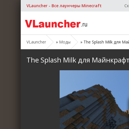
VLauncher - Все лаунчеры Minecraft
Ск
VLauncher
»
Моды
» The Splash Milk для Майн
The Splash Milk для Майнкрафт [