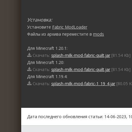
Установка:
Установите
Fabric ModLoader
Файлы из архива переместите в
mods
Для Minecraft 1.20.1:
Скачать:
splash-milk-mod-fabric-quilt.jar
[81.54 Kb]
Для Minecraft 1.20:
Скачать:
splash-milk-mod-fabric-quilt.jar
[81.54 Kb]
Для Minecraft 1.19.4:
Скачать:
splash-milk-mod-fabric-1_19_4.jar
[80.05 K
0
1
2
3
4
5
Дата последнего обновления статьи: 14-06-2023, 1