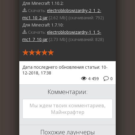
Для Minecraft 1.10.2:
Скачать:
electroblobswizardry-2_1_2-
mc1_10_2.jar
[2.62 Mb] (cкачиваний: 792)
Для Minecraft 1.7.10:
Скачать:
electroblobswizardry-1_1_5-
mc1_7_10.jar
[2.73 Mb] (cкачиваний: 828)
Дата последнего обновления статьи: 10-
12-2018, 17:38
4 459
0
Комментарии:
Мы ждем твоих комментариев,
Майнкрафтер
Похожие лаунчеры