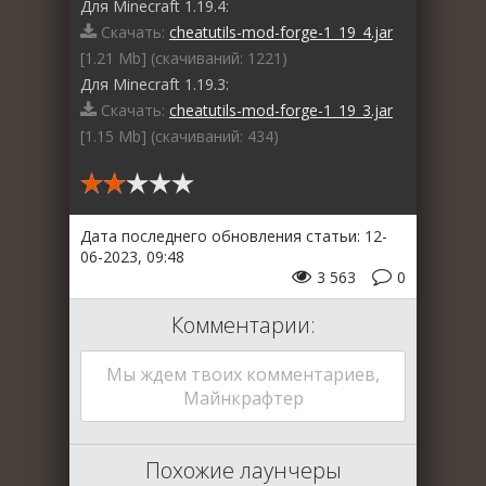
Для Minecraft 1.19.4:
Скачать:
cheatutils-mod-forge-1_19_4.jar
[1.21 Mb] (cкачиваний: 1221)
Для Minecraft 1.19.3:
Скачать:
cheatutils-mod-forge-1_19_3.jar
[1.15 Mb] (cкачиваний: 434)
Дата последнего обновления статьи: 12-
06-2023, 09:48
3 563
0
Комментарии:
Мы ждем твоих комментариев,
Майнкрафтер
Похожие лаунчеры