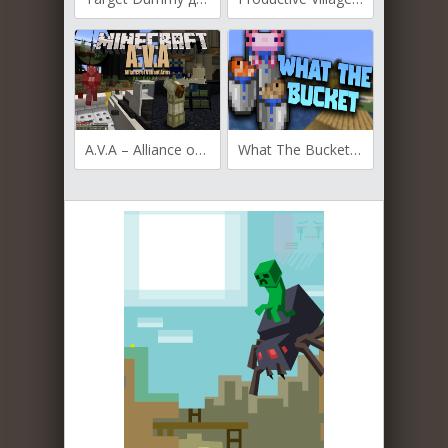
A.V.A – Alliance of Valiant Arms Guns для Майнкрафт [1.19.3, 1.19.2, 1.19.1]
What The Bucket для Майнкрафт [1.19.3, 1.19.2, 1.19.1]