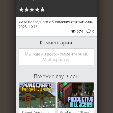
Дата последнего обновления статьи: 2-06-
2023, 10:16
674
0
Комментарии:
Мы ждем твоих комментариев,
Майнкрафтер
Похожие лаунчеры
Target Dummy для Майнкрафт [1.19.4, 1.19.2, 1.18.2]
Productive Villagers для Майнкрафт [1.19.2, 1.18.2]