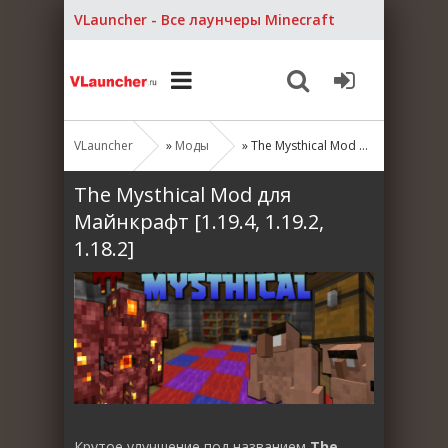
VLauncher - Все лаунчеры Minecraft
VLauncher
»
Моды
» The Mysthical Mod для Майнкрафт [1.19.4, 1.19.2, 1.18.2]
The Mysthical Mod для
Майнкрафт [1.19.4, 1.19.2,
1.18.2]
Крутое улучшение под названием
The