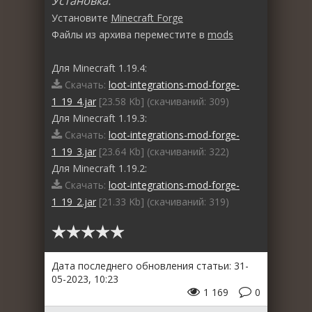
Установка:
Установите
Minecraft Forge
Файлы из архива переместите в
mods
Для Minecraft 1.19.4:
Скачать:
loot-integrations-mod-forge-
1_19_4.jar
[23.58 Kb] (cкачиваний: 309)
Для Minecraft 1.19.3:
Скачать:
loot-integrations-mod-forge-
1_19_3.jar
[23.64 Kb] (cкачиваний: 322)
Для Minecraft 1.19.2:
Скачать:
loot-integrations-mod-forge-
1_19_2.jar
[21.33 Kb] (cкачиваний: 319)
Дата последнего обновления статьи: 31-
05-2023, 10:23
1 169
0