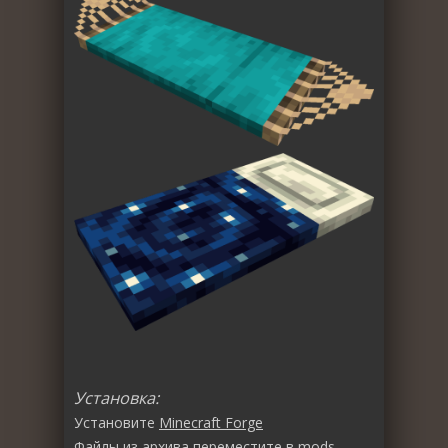
Установка:
Установите
Minecraft Forge
Файлы из архива переместите в
mods