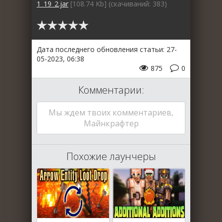
1_19_2.jar
[108.74 Kb] (cкачиваний: 383)
Дата последнего обновления статьи: 27-
05-2023, 06:38
875
0
Комментарии:
Мы ждем твоих комментариев,
Майнкрафтер
Похожие лаунчеры