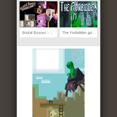
Brutal Bosses – Dungeon Bosses для Майнкрафт [1.19.3, 1.19.2, 1.19.1]
The Forbidden для Майнкрафт 1.16.5