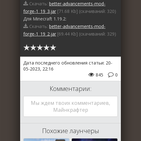
Скачать:
better-advancements-mod-
forge-1_19_3.jar
[71.68 Kb] (cкачиваний: 320)
Для Minecraft 1.19.2:
Скачать:
better-advancements-mod-
forge-1_19_2.jar
[69.44 Kb] (cкачиваний: 329)
Дата последнего обновления статьи: 20-
05-2023, 22:16
845
0
Комментарии:
Мы ждем твоих комментариев,
Майнкрафтер
Похожие лаунчеры