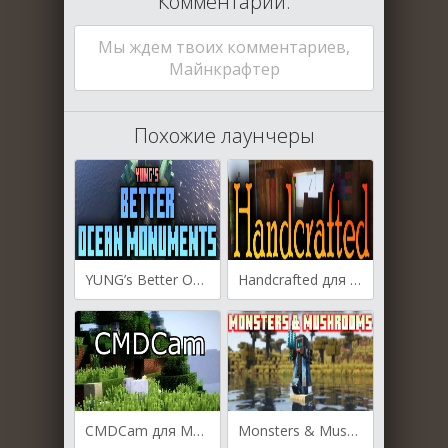
Комментарии:
Мы ждем твоих комментариев,
Майнкрафтер
Похожие лаунчеры
YUNG’s Better Ocean Monuments для Майнкрафт [1.19.4, 1.19.3, 1.19.2]
Handcrafted для Майнкрафт [1.19.4, 1.19.3, 1.19.2]
CMDCam для Майнкрафт [1.19.3, 1.19.2, 1.18.2]
Monsters & Mushrooms для Майнкрафт [1.19.2]