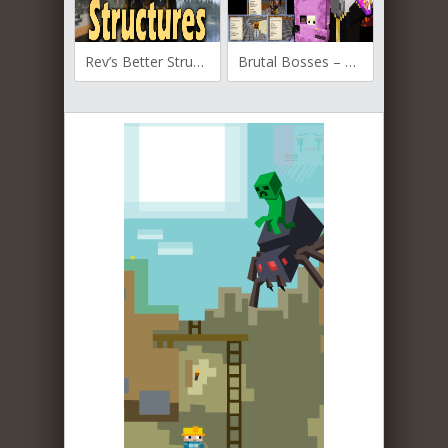
Rev’s Better Structures для Майнкрафт 1.16.5
Brutal Bosses – Dungeon Bosses для Майнкрафт [1.19.3, 1.19.2, 1.19.1]