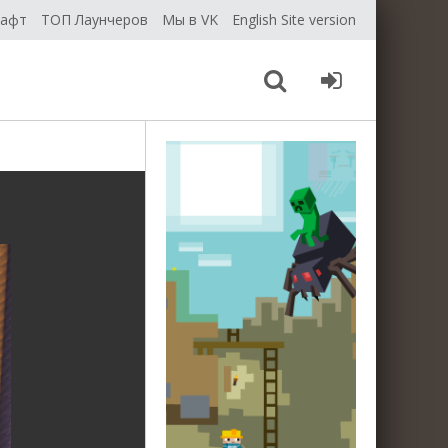
рафт
ТОП Лаунчеров
Мы в VK
English Site version