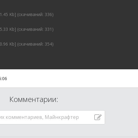
1.45 Kb] (cкачиваний: 336)
5.33 Kb] (cкачиваний: 331)
0.96 Kb] (cкачиваний: 354)
6:06
Комментарии:
их комментариев, Майнкрафтер