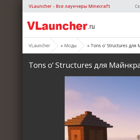
VLauncher - Все лаунчеры Minecraft
Ск
VLauncher
»
Моды
» Tons o’ Structures для М
Tons o’ Structures для Майнкраф