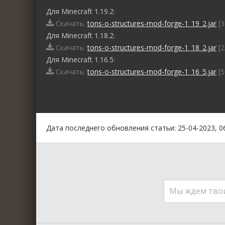
Для Minecraft 1.19.2:
Скачать:
tons-o-structures-mod-forge-1_19_2.jar
[3
Для Minecraft 1.18.2:
Скачать:
tons-o-structures-mod-forge-1_18_2.jar
[2
Для Minecraft 1.16.5:
Скачать:
tons-o-structures-mod-forge-1_16_5.jar
[5
0
1
2
3
4
5
Дата последнего обновления статьи: 25-04-2023, 0
Мы ждем тво