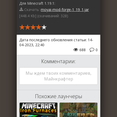
Для Minecraft 1.19.1:
Скачать:
moyai-mod-forge-1_19_1.jar
[448.4 Kb] (cкачиваний: 328)
Дата последнего обновления статьи: 14-
04-2023, 22:40
688
0
Комментарии:
Мы ждем твоих комментариев,
Майнкрафтер
Похожие лаунчеры