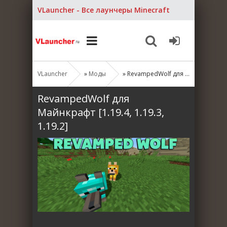
VLauncher - Все лаунчеры Minecraft
VLauncher
»
Моды
» RevampedWolf для Майнкрафт [1.19.4, 1.19.3, 1.19.2]
RevampedWolf для
Майнкрафт [1.19.4, 1.19.3,
1.19.2]