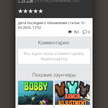
1_19_2.jar
[79.55 Kb] (cкачиваний: 330)
Дата последнего обновления статьи: 31-
03-2023, 17:52
763
0
Комментарии:
Мы ждем твоих комментариев,
Майнкрафтер
Похожие лаунчеры