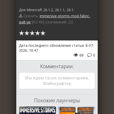
Для Minecraft 26.1.2, 26.1.1, 26.1:
Скачать:
immersive-storms-mod-fabric-
quilt.jar
[8.2 Kb] (cкачиваний: 22)
Дата последнего обновления статьи: 8-07-
2026, 16:47
68
0
Комментарии:
Мы ждем твоих комментариев,
Майнкрафтер
Похожие лаунчеры