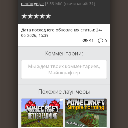
neoforge.jar
[3.83 Mb] (cкачиваний: 31)
Дата последнего обновления статьи: 24-
06-2026, 15:39
91
0
Комментарии:
Мы ждем твоих комментариев,
Майнкрафтер
Похожие лаунчеры