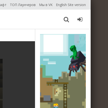
рафт
ТОП Лаунчеров
Мы в VK
English Site version