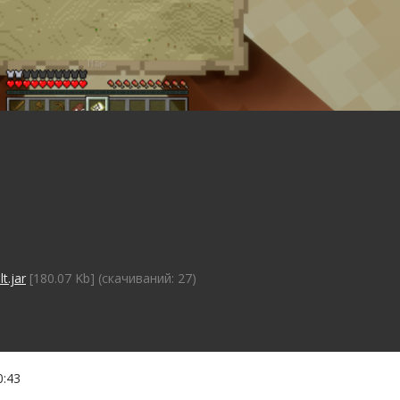
t.jar
[180.07 Kb] (cкачиваний: 27)
0:43