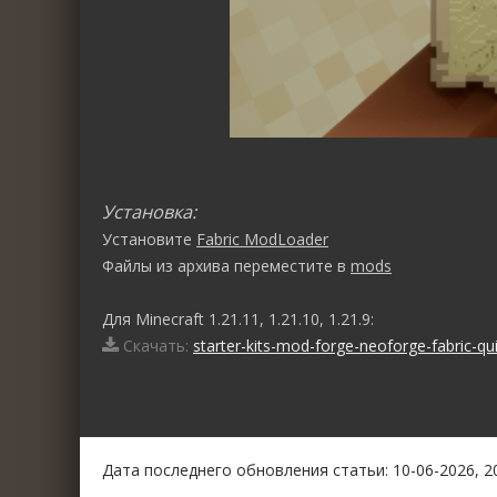
Установка:
Установите
Fabric ModLoader
Файлы из архива переместите в
mods
Для Minecraft 1.21.11, 1.21.10, 1.21.9:
Скачать:
starter-kits-mod-forge-neoforge-fabric-quil
0
1
2
3
4
5
Дата последнего обновления статьи: 10-06-2026, 2