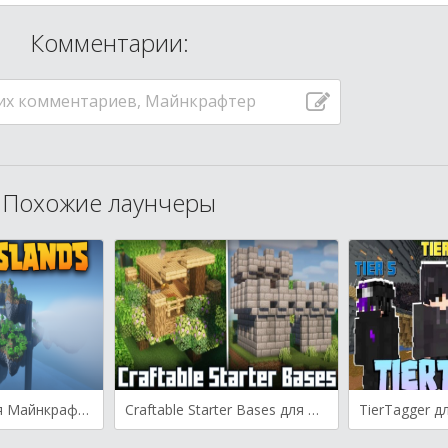
Комментарии:
их комментариев, Майнкрафтер
Похожие лаунчеры
Angel Islands для Майнкрафт [1.21.8, 1.21.7]
Craftable Starter Bases для Майнкрафт [1.21.4, 1.21.1, 1.21]