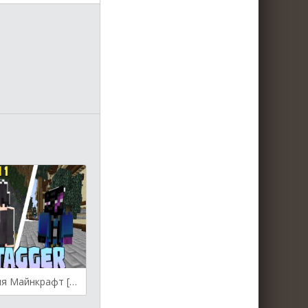
TierTagger для Майнкрафт [1.21.3, 1.21.1, 1.20.6]