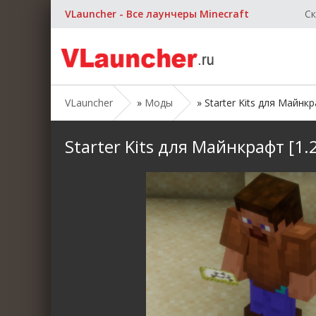
VLauncher - Все лаунчеры Minecraft
Ск
VLauncher
»
Моды
» Starter Kits для Майнкра
Starter Kits для Майнкрафт [1.2