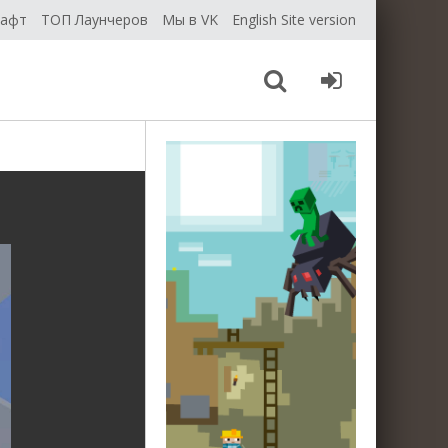
рафт
ТОП Лаунчеров
Мы в VK
English Site version