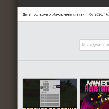
0
1
2
3
4
5
Дата последнего обновления статьи: 1-06-2026, 16
Мы ждем тво