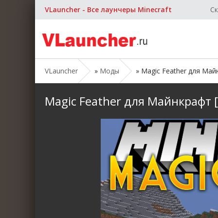
VLauncher - Все лаунчеры Minecraft
Ск
VLauncher
»
Моды
» Magic Feather для Майнк
Magic Feather для Майнкрафт [1