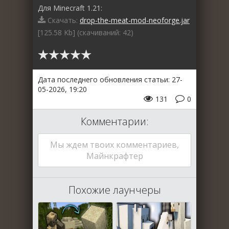
Для Minecraft 1.21:
Скачать:
drop-the-meat-mod-neoforge.jar
[125.58 Kb] (cкачиваний: 42)
Дата последнего обновления статьи: 27-
05-2026, 19:20
131
0
Комментарии:
Мы ждем твоих комментариев,
Майнкрафтер
Похожие лаунчеры