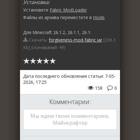
Установка:
Установите
Fabric ModLoader
Файлы из архива переместите в
mods
Для Minecraft 26.1.2, 26.1.1, 26.1:
Скачать:
forgiveness-mod-fabric.jar
[206.3
Kb] (cкачиваний: 49)
Дата последнего обновления статьи: 7-05-
2026, 17:25
158
0
Комментарии:
Мы ждем твоих комментариев,
Майнкрафтер