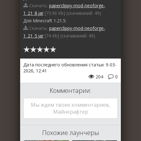
Скачать:
paperclippy-mod-neoforge-
1_21_8.jar
[73.96 Kb] (cкачиваний: 49)
Для Minecraft 1.21.5:
Скачать:
paperclippy-mod-neoforge-
1_21_5.jar
[74 Kb] (cкачиваний: 49)
Дата последнего обновления статьи: 9-03-
2026, 12:41
204
0
Комментарии:
Мы ждем твоих комментариев,
Майнкрафтер
Похожие лаунчеры