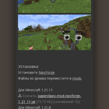
Установка:
Установите
NeoForge
Файлы из архива переместите в
mods
Для Minecraft 1.21.11:
Скачать:
paperclippy-mod-neoforge-
1_21_11.jar
[73.73 Kb] (cкачиваний: 52)
Для Minecraft 1.21.8: