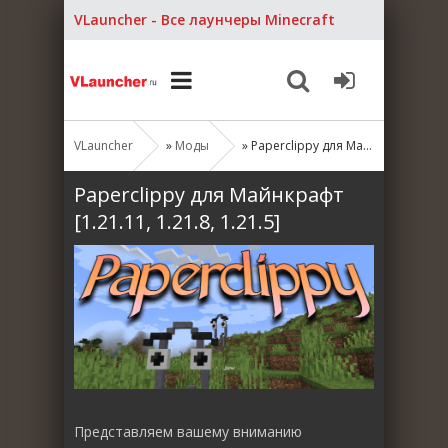
VLauncher - Все лаунчеры Minecraft
VLauncher
»
Моды
» Paperclippy для Майнкрафт [1.21.11, 1.21.8, 1.21.5]
Paperclippy для Майнкрафт
[1.21.11, 1.21.8, 1.21.5]
Представляем вашему вниманию