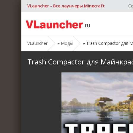
VLauncher - Все лаунчеры Minecraft
Ск
VLauncher
»
Моды
» Trash Compactor для Май
Trash Compactor для Майнкрафт 