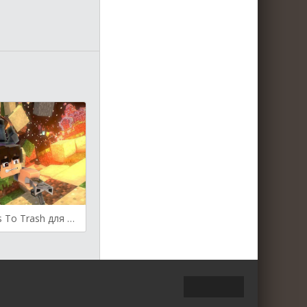
Delete Worlds To Trash для Майнкрафт [1.21.3, 1.21.1, 1.20.4]