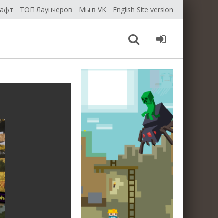
рафт
ТОП Лаунчеров
Мы в VK
English Site version