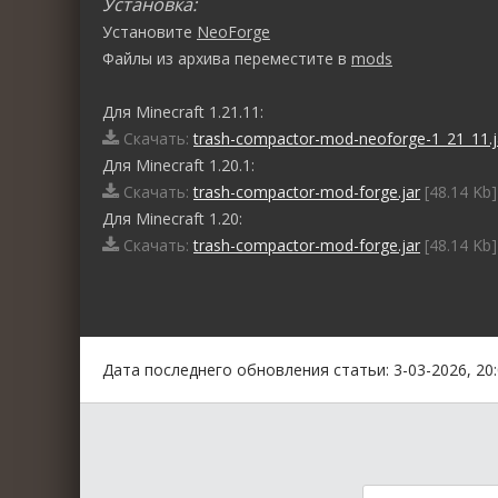
Установка:
Установите
NeoForge
Файлы из архива переместите в
mods
Для Minecraft 1.21.11:
Скачать:
trash-compactor-mod-neoforge-1_21_11.j
Для Minecraft 1.20.1:
Скачать:
trash-compactor-mod-forge.jar
[48.14 Kb]
Для Minecraft 1.20:
Скачать:
trash-compactor-mod-forge.jar
[48.14 Kb]
0
1
2
3
4
5
Дата последнего обновления статьи: 3-03-2026, 20