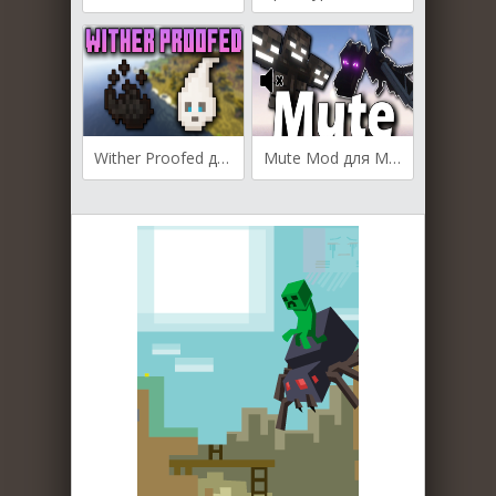
Wither Proofed для Майнкрафт [1.21.5, 1.21.4]
Mute Mod для Майнкрафт [1.20.1, 1.20, 1.19.4]