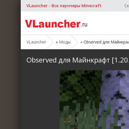
VLauncher - Все лаунчеры Minecraft
Ск
VLauncher
»
Моды
» Observed для Майнкрафт 
Observed для Майнкрафт [1.20.1