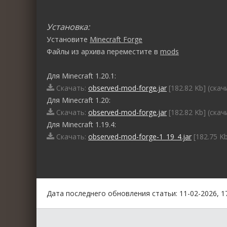
Установка:
Установите
Minecraft Forge
Файлы из архива переместите в
mods
Для Minecraft 1.20.1:
Скачать:
observed-mod-forge.jar
[182.82 Kb] (cкач
Для Minecraft 1.20:
Скачать:
observed-mod-forge.jar
[182.82 Kb] (cкач
Для Minecraft 1.19.4:
Скачать:
observed-mod-forge-1_19_4.jar
[182.75 Kb
0
1
2
3
4
5
Дата последнего обновления статьи: 11-02-2026, 1