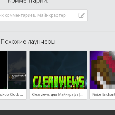
Комментарии:
их комментариев, Майнкрафтер
Похожие лаунчеры
SCP-4975 The Cuckoo Clock для Майнкрафт [1.20.1, 1.20, 1.19.4]
Clearviews для Майнкрафт [1.21.7, 1.21.6, 1.21.5]