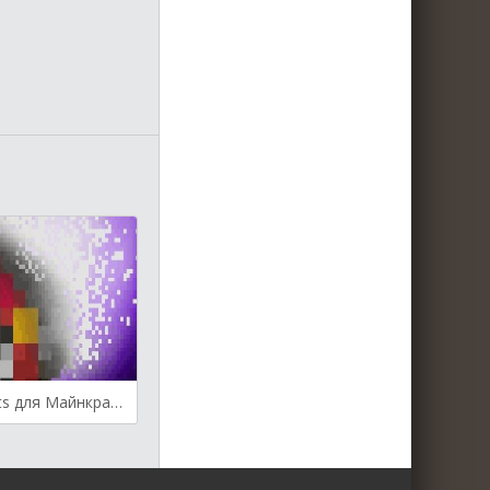
Finite Enchants для Майнкрафт [1.20.1, 1.20]