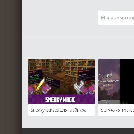
Мы ждем тво
Sneaky Curses для Майнкрафт [1.21.11, 1.21.10, 1.21.9]