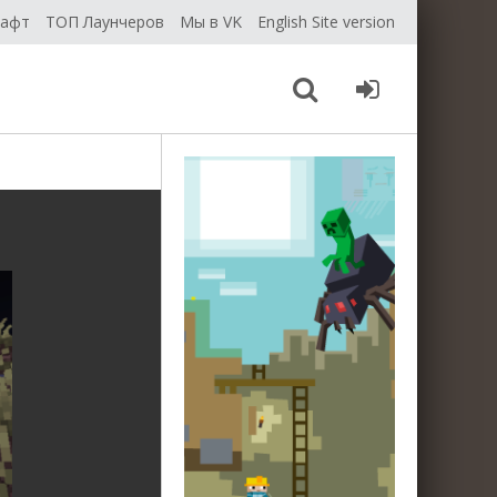
рафт
ТОП Лаунчеров
Мы в VK
English Site version