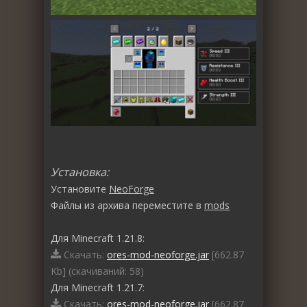
Установка:
Установите
NeoForge
Файлы из архива переместите в
mods
Для Minecraft 1.21.8:
Скачать:
ores-mod-neoforge.jar
[662.87
Kb] (cкачиваний: 58)
Для Minecraft 1.21.7:
Скачать:
ores-mod-neoforge.jar
[662.87