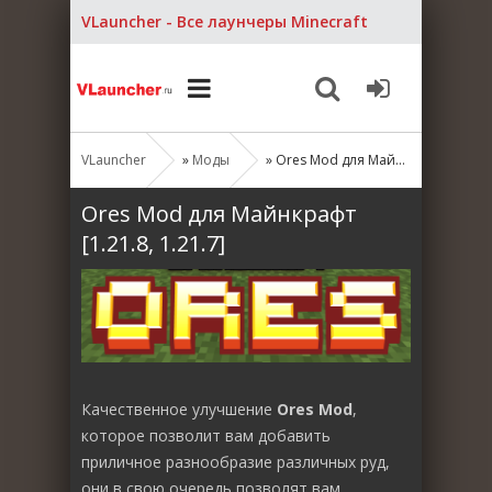
VLauncher - Все лаунчеры Minecraft
VLauncher
»
Моды
» Ores Mod для Майнкрафт [1.21.8, 1.21.7]
Ores Mod для Майнкрафт
[1.21.8, 1.21.7]
Качественное улучшение
Ores Mod
,
которое позволит вам добавить
приличное разнообразие различных руд,
они в свою очередь позволят вам