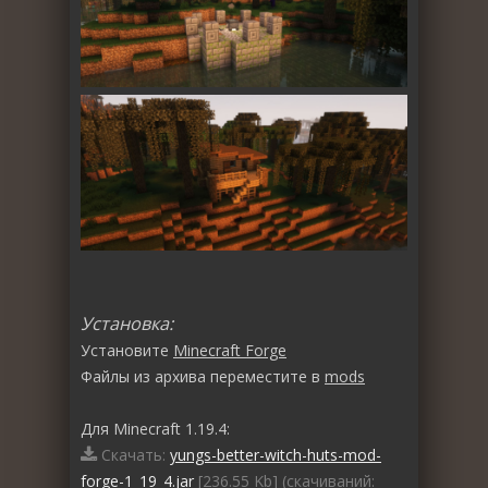
Установка:
Установите
Minecraft Forge
Файлы из архива переместите в
mods
Для Minecraft 1.19.4:
Скачать:
yungs-better-witch-huts-mod-
forge-1_19_4.jar
[236.55 Kb] (cкачиваний: