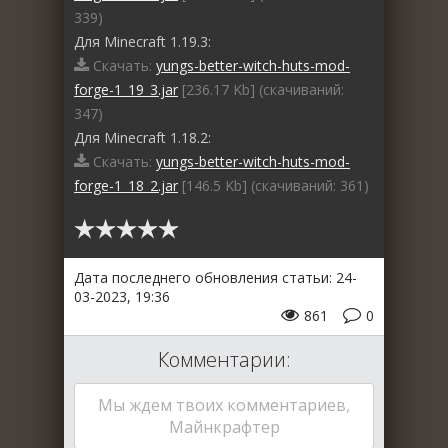
339)
Для Minecraft 1.19.3:
Скачать:
yungs-better-witch-huts-mod-
forge-1_19_3.jar
[236.17 Kb] (cкачиваний:
347)
Для Minecraft 1.18.2:
Скачать:
yungs-better-witch-huts-mod-
forge-1_18_2.jar
[146.5 Kb] (cкачиваний: 361)
Дата последнего обновления статьи: 24-
03-2023, 19:36
861
0
Комментарии:
Мы ждем твоих комментариев,
Майнкрафтер