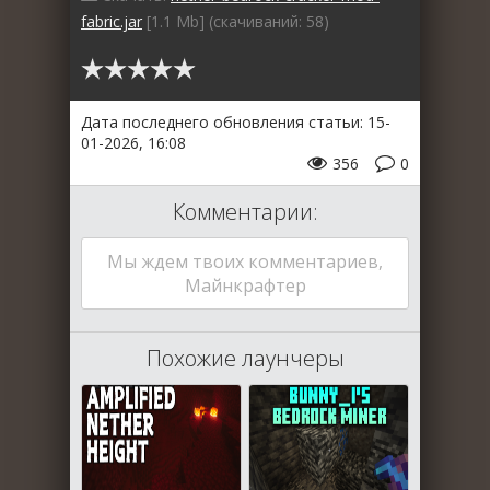
fabric.jar
[1.1 Mb] (cкачиваний: 58)
Дата последнего обновления статьи: 15-
01-2026, 16:08
356
0
Комментарии:
Мы ждем твоих комментариев,
Майнкрафтер
Похожие лаунчеры