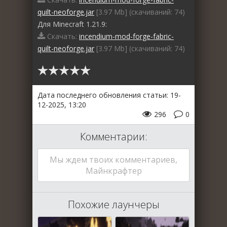
quilt-neoforge.jar
[3.97 Mb] (cкачиваний: 74)
Для Minecraft 1.21.9:
Скачать:
incendium-mod-forge-fabric-
quilt-neoforge.jar
[3.97 Mb] (cкачиваний: 74)
Дата последнего обновления статьи: 19-
12-2025, 13:20
296
0
Комментарии:
Мы ждем твоих комментариев,
Майнкрафтер
Похожие лаунчеры