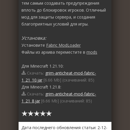
тем самым создавать предупреждения
вплоть до блокировок игроков. Отличный
мод для защиты сервера, и создания
благоприятных условий для игры.
Установка:
Установите
Fabric ModLoader
Файлы из архива переместите в
mods
Для Minecraft 1.21.10:
Скачать:
grim-anticheat-mod-fabric-
1_21_10.jar
[6.66 Mb] (cкачиваний: 85)
Для Minecraft 1.21.8:
Скачать:
grim-anticheat-mod-fabric-
1_21_8.jar
[6.66 Mb] (cкачиваний: 85)
Дата последнего обновления статьи: 2-12-