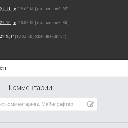
21_11.jar
[18.03 Kb] (cкачиваний: 85)
21_10.jar
[18.03 Kb] (cкачиваний: 86)
21_9.jar
[18.03 Kb] (cкачиваний: 81)
0:11
Комментарии:
их комментариев, Майнкрафтер