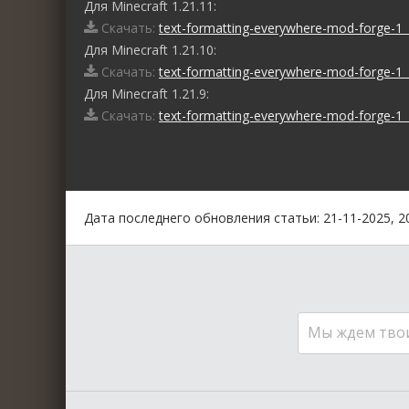
Для Minecraft 1.21.11:
Скачать:
text-formatting-everywhere-mod-forge-1_
Для Minecraft 1.21.10:
Скачать:
text-formatting-everywhere-mod-forge-1_
Для Minecraft 1.21.9:
Скачать:
text-formatting-everywhere-mod-forge-1_
0
1
2
3
4
5
Дата последнего обновления статьи: 21-11-2025, 2
Мы ждем тво