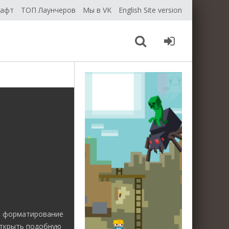
рафт
ТОП Лаунчеров
Мы в VK
English Site version
е форматирование
открыть подобную