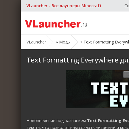
VLauncher - Все лаунчеры Minecraft
Ск
VLauncher
»
Моды
» Text Formatting Everywh
Text Formatting Everywhere для
Нововведение под названием
Text Formatting Ev
текста, что позволит вам создать читаемый и кра