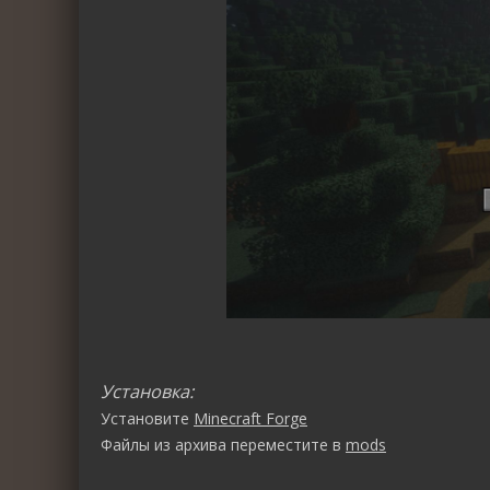
Установка:
Установите
Minecraft Forge
Файлы из архива переместите в
mods