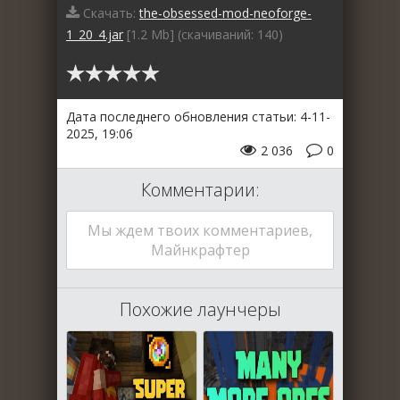
Скачать:
the-obsessed-mod-neoforge-
1_20_4.jar
[1.2 Mb] (cкачиваний: 140)
Дата последнего обновления статьи: 4-11-
2025, 19:06
2 036
0
Комментарии:
Мы ждем твоих комментариев,
Майнкрафтер
Похожие лаунчеры