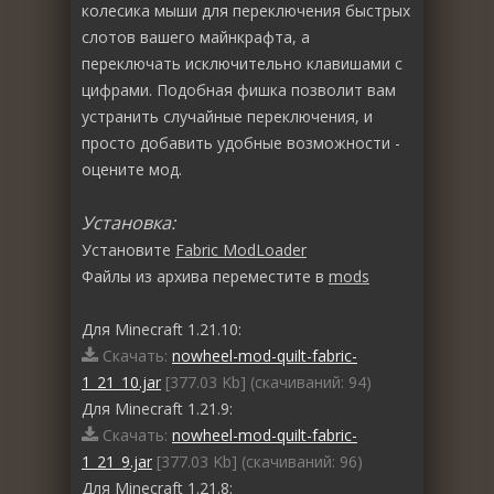
колесика мыши для переключения быстрых
слотов вашего майнкрафта, а
переключать исключительно клавишами с
цифрами. Подобная фишка позволит вам
устранить случайные переключения, и
просто добавить удобные возможности -
оцените мод.
Установка:
Установите
Fabric ModLoader
Файлы из архива переместите в
mods
Для Minecraft 1.21.10:
Скачать:
nowheel-mod-quilt-fabric-
1_21_10.jar
[377.03 Kb] (cкачиваний: 94)
Для Minecraft 1.21.9:
Скачать:
nowheel-mod-quilt-fabric-
1_21_9.jar
[377.03 Kb] (cкачиваний: 96)
Для Minecraft 1.21.8: