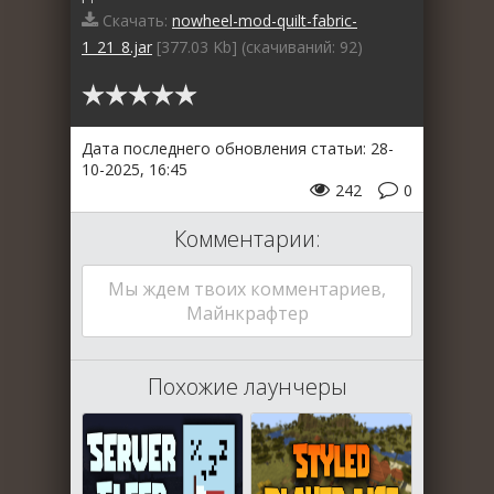
Скачать:
nowheel-mod-quilt-fabric-
1_21_8.jar
[377.03 Kb] (cкачиваний: 92)
Дата последнего обновления статьи: 28-
10-2025, 16:45
242
0
Комментарии:
Мы ждем твоих комментариев,
Майнкрафтер
Похожие лаунчеры