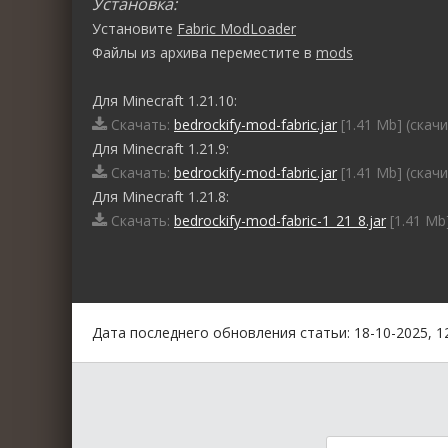
Установка:
Установите
Fabric ModLoader
Файлы из архива переместите в
mods
Для Minecraft 1.21.10:
Скачать:
bedrockify-mod-fabric.jar
[1.41 Mb] (cкачи
Для Minecraft 1.21.9:
Скачать:
bedrockify-mod-fabric.jar
[1.41 Mb] (cкачи
Для Minecraft 1.21.8:
Скачать:
bedrockify-mod-fabric-1_21_8.jar
[1.41 Mb]
0
1
2
3
4
5
Дата последнего обновления статьи: 18-10-2025, 1