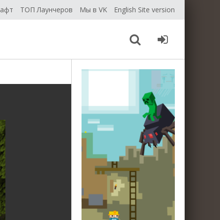
рафт
ТОП Лаунчеров
Мы в VK
English Site version