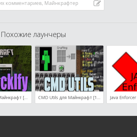
их комментариев, Майнкрафтер
Похожие лаунчеры
BedrockIfy для Майнкрафт [1.21.4, 1.21.1, 1.21]
CMD Utils для Майнкрафт [1.20.4, 1.20.3]