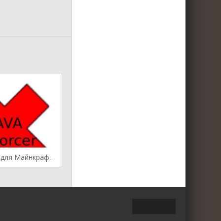
Java Enforcer для Майнкрафт [1.7.10, 1.8.9, 1.9]