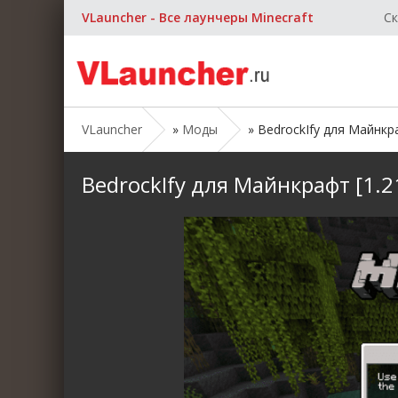
VLauncher - Все лаунчеры Minecraft
Ск
VLauncher
»
Моды
» BedrockIfy для Майнкраф
BedrockIfy для Майнкрафт [1.21.