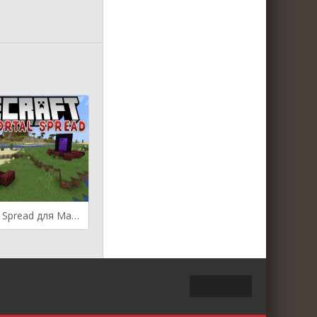
Nether Portal Spread для Майнкрафт [1.19.3, 1.19.2, 1.19.1]