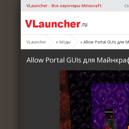
VLauncher - Все лаунчеры Minecraft
Ск
VLauncher
»
Моды
» Allow Portal GUIs для Ма
Allow Portal GUIs для Майнкрафт