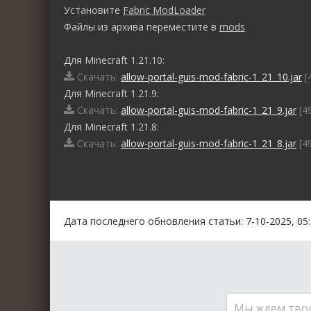
Установите
Fabric ModLoader
Файлы из архива переместите в
mods
Для Minecraft 1.21.10:
Скачать:
allow-portal-guis-mod-fabric-1_21_10.jar
[
Для Minecraft 1.21.9:
Скачать:
allow-portal-guis-mod-fabric-1_21_9.jar
[49
Для Minecraft 1.21.8:
Скачать:
allow-portal-guis-mod-fabric-1_21_8.jar
[49
0
1
2
3
4
5
Дата последнего обновления статьи: 7-10-2025, 05
Мы ждем тво