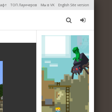
рафт
ТОП Лаунчеров
Мы в VK
English Site version