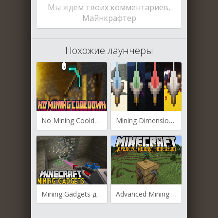
Мы ждем твоих комментариев,
Майнкрафтер
Похожие лаунчеры
No Mining Cooldown для Майнкрафт [1.21.4, 1.21.3, 1.21.1]
Mining Dimensions для Майнкрафт [1.20.4, 1.20.1, 1.19.3]
Mining Gadgets для Майнкрафт [1.20.4, 1.20.1, 1.19.4]
Advanced Mining Dimension для Майнкрафт [1.20.2, 1.20.1, 1.19.4]