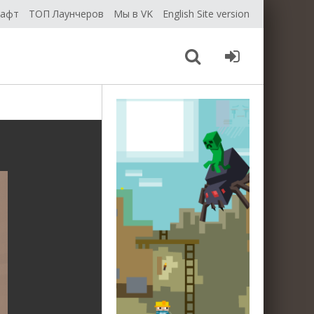
рафт
ТОП Лаунчеров
Мы в VK
English Site version