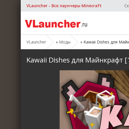
VLauncher - Все лаунчеры Minecraft
Ск
VLauncher
»
Моды
» Kawaii Dishes для Майнк
Kawaii Dishes для Майнкрафт [1.