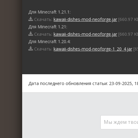
Для Minecraft 1.21.1:
Скачать:
kawaii-dishes-mod-neoforge.jar
[660.97 K
Для Minecraft 1.21:
Скачать:
kawaii-dishes-mod-neoforge.jar
[660.97 K
Для Minecraft 1.20.4:
Скачать:
kawaii-dishes-mod-neoforge-1_20_4.jar
[6
0
1
2
3
4
5
Дата последнего обновления статьи: 23-09-2025, 1
Мы ждем тво