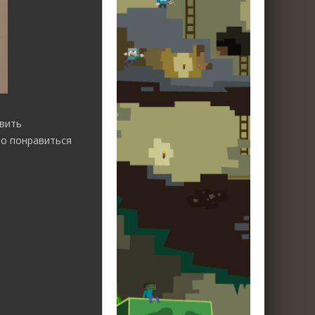
авить
но понравиться