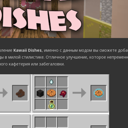
вление
Kawaii Dishes
, именно с данным модом вы сможете доб
ды в милой стилистике. Отличное улучшение, которое непремен
ного кафетерия или забегаловки.