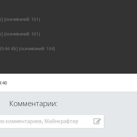
b] (cкачиваний: 101)
b] (cкачиваний: 101)
55.66 Kb] (cкачиваний: 104)
8:40
Комментарии:
их комментариев, Майнкрафтер