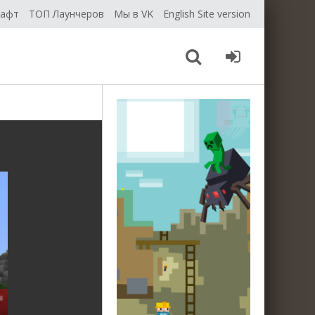
рафт
ТОП Лаунчеров
Мы в VK
English Site version