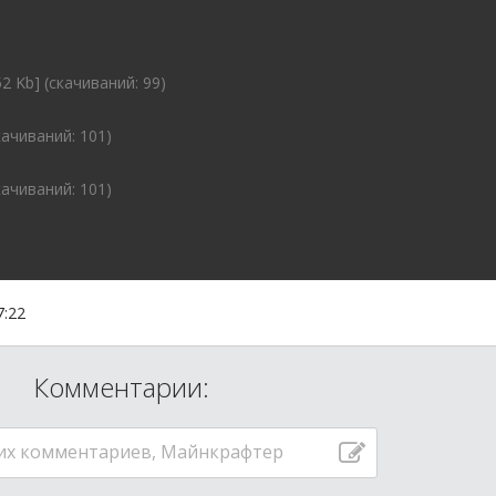
2 Kb] (cкачиваний: 99)
качиваний: 101)
качиваний: 101)
7:22
Комментарии:
их комментариев, Майнкрафтер