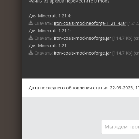
Файлы из архива переместите в
mods
Для Minecraft 1.21.4:
Скачать:
iron-coals-mod-neoforge-1_21_4.jar
[121.5
Для Minecraft 1.21.1:
Скачать:
iron-coals-mod-neoforge.jar
[114.7 Kb] (c
Для Minecraft 1.21:
Скачать:
iron-coals-mod-neoforge.jar
[114.7 Kb] (c
0
1
2
3
4
5
Дата последнего обновления статьи: 22-09-2025, 1
Мы ждем тво