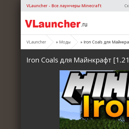
VLauncher - Все лаунчеры Minecraft
Ск
VLauncher
»
Моды
» Iron Coals для Майнкрафт
Iron Coals для Майнкрафт [1.21.