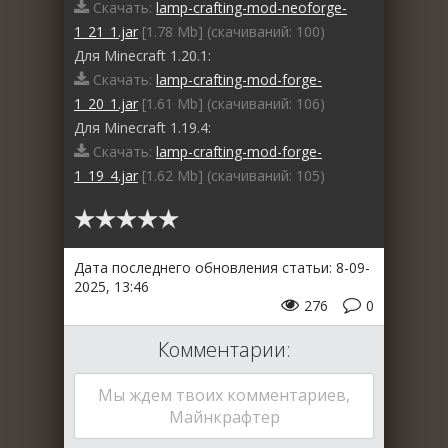
Скачать:
lamp-crafting-mod-neoforge-
1_21_1.jar
[1.78 Mb] (cкачиваний: 100)
Для Minecraft 1.20.1:
Скачать:
lamp-crafting-mod-forge-
1_20_1.jar
[1.61 Mb] (cкачиваний: 106)
Для Minecraft 1.19.4:
Скачать:
lamp-crafting-mod-forge-
1_19_4.jar
[1.62 Mb] (cкачиваний: 105)
Дата последнего обновления статьи: 8-09-
2025, 13:46
276
0
Комментарии:
Мы ждем твоих комментариев,
Майнкрафтер