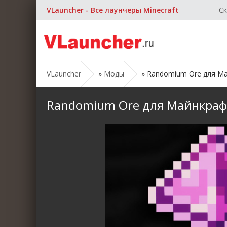
VLauncher - Все лаунчеры Minecraft
Ск
VLauncher
»
Моды
» Randomium Ore для Майн
Randomium Ore для Майнкрафт [