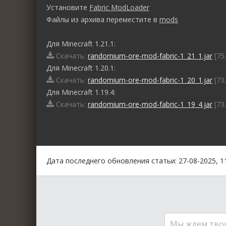
Установите
Fabric ModLoader
Файлы из архива переместите в
mods
Для Minecraft 1.21.1:
Скачать:
randomium-ore-mod-fabric-1_21_1.jar
[75
Для Minecraft 1.20.1:
Скачать:
randomium-ore-mod-fabric-1_20_1.jar
[73
Для Minecraft 1.19.4:
Скачать:
randomium-ore-mod-fabric-1_19_4.jar
[73
0
1
2
3
4
5
Дата последнего обновления статьи: 27-08-2025, 1
Мы ждем тво