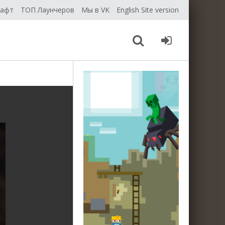
рафт
ТОП Лаунчеров
Мы в VK
English Site version