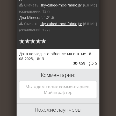
Скачать:
sky-cubed-mod-fabric.jar
[6.8 Mb]
(cкачиваний: 127)
Для Minecraft 1.21.6:
Скачать:
sky-cubed-mod-fabric.jar
[6.8 Mb]
(cкачиваний: 127)
Дата последнего обновления статьи: 18-
08-2025, 18:13
305
0
Комментарии:
Мы ждем твоих комментариев,
Майнкрафтер
Похожие лаунчеры