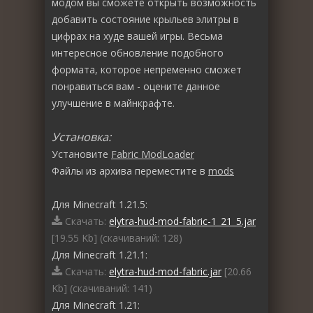
модом вы сможете открыть возможность
добавить состояние крыльев элитры в
цифрах на худе вашей игры. Весьма
интересное обновление подобного
формата, которое непременно сможет
понравиться вам - оцените данное
улучшение в майнкрафте.
Установка:
Установите
Fabric ModLoader
Файлы из архива переместите в
mods
Для Minecraft 1.21.5:
Скачать:
elytra-hud-mod-fabric-1_21_5.jar
[19.55 Kb] (cкачиваний: 128)
Для Minecraft 1.21.1:
Скачать:
elytra-hud-mod-fabric.jar
[20.66
Kb] (cкачиваний: 141)
Для Minecraft 1.21: