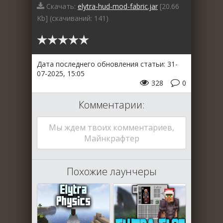
Скачать:
elytra-hud-mod-fabric.jar
[20.66
Kb] (cкачиваний: 141)
Дата последнего обновления статьи: 31-
07-2025, 15:05
328
0
Комментарии:
Мы ждем твоих комментариев,
Майнкрафтер
Похожие лаунчеры