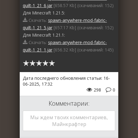
quilt-1_21_6.jar
[658.57 Kb] (cкачиваний: 152)
Для Minecraft 1.21.5:
Скачать:
spawn-anywhere-mod-fabric-
quilt-1_21_5.jar
[657.17 Kb] (cкачиваний: 152)
Для Minecraft 1.21.1:
Скачать:
spawn-anywhere-mod-fabric-
quilt-1_21_1.jar
[656.32 Kb] (cкачиваний: 145)
Дата последнего обновления статьи: 16-
06-2025, 17:32
298
0
Комментарии:
Мы ждем твоих комментариев,
Майнкрафтер